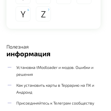
4
7
Y
Z
Полезная
информация
Установка tModloader и модов. Ошибки и
решения
Как установить карты в Террарию на ПК и
Андроид
Присоединяйтесь к Телеграм сообществу