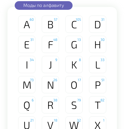
Моды по алфавиту
60
57
105
31
A
B
C
D
31
48
13
30
E
F
G
H
34
9
8
33
I
J
K
L
73
26
17
51
M
N
O
P
6
38
79
82
Q
R
S
T
21
18
32
1
U
V
W
X