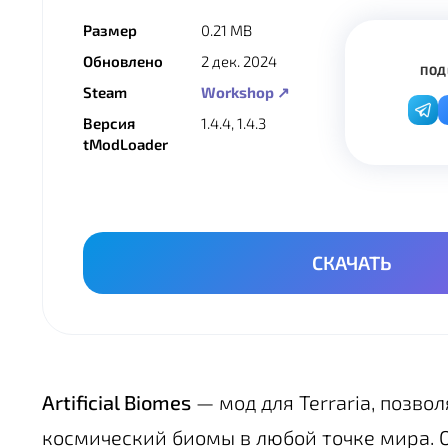
Размер
0.21 MB
Обновлено
2 дек. 2024
ПОД
Steam
Workshop ↗
Версия
1.4.4, 1.4.3
tModLoader
СКАЧАТЬ
Artificial Biomes
— мод для Terraria, позв
космический биомы в любой точке мира. О