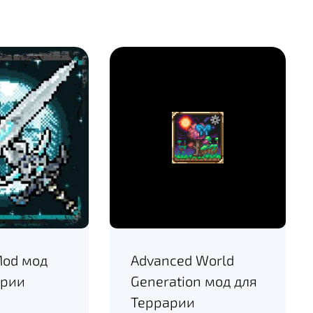
Mod мод
Advanced World
арии
Generation мод для
Террарии