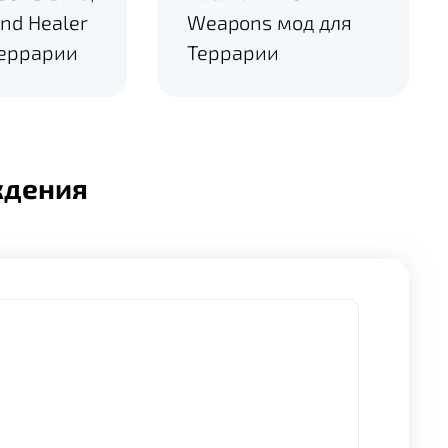
nd Healer
Weapons мод для
Террарии
Террарии
ждения