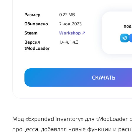
Размер
0.22 MB
Обновлено
7 ноя. 2023
ПОД
Steam
Workshop ↗
Версия
1.4.4, 1.4.3
tModLoader
СКАЧАТЬ
Мод «Expanded Inventory» для tModLoader
процесса, добавляя новые функции и рас