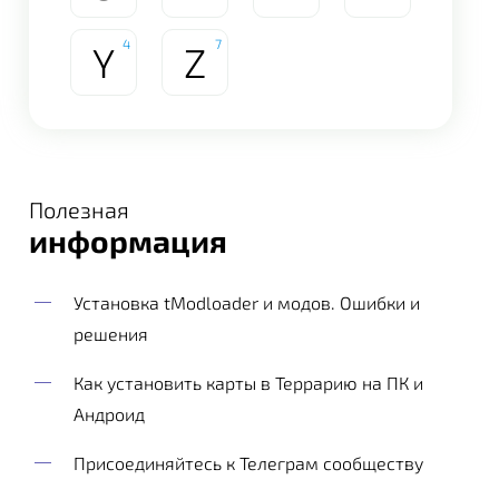
4
7
Y
Z
Полезная
информация
Установка tModloader и модов. Ошибки и
решения
Как установить карты в Террарию на ПК и
Андроид
Присоединяйтесь к Телеграм сообществу