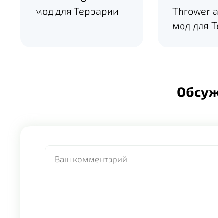
мод для Террарии
Thrower a
мод для 
Обсу