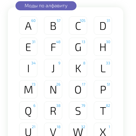
Моды по алфавиту
60
57
105
31
A
B
C
D
31
48
13
30
E
F
G
H
34
9
8
33
I
J
K
L
73
26
17
51
M
N
O
P
6
38
79
82
Q
R
S
T
21
18
32
1
U
V
W
X