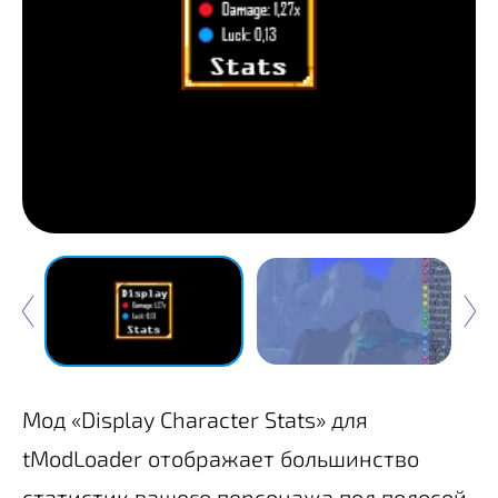
Мод «Display Character Stats» для
tModLoader отображает большинство
статистик вашего персонажа под полосой