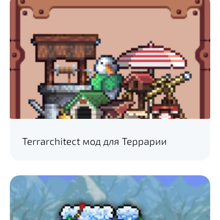
Terrarchitect мод для Террарии