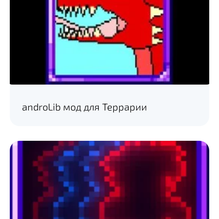
androLib мод для Террарии