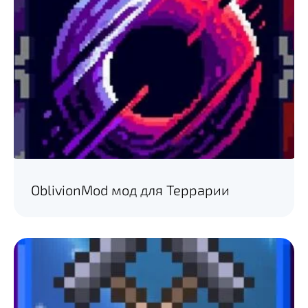
OblivionMod мод для Террарии