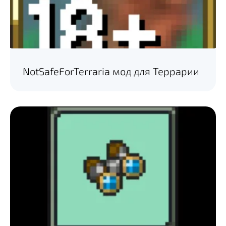
NotSafeForTerraria мод для Террарии