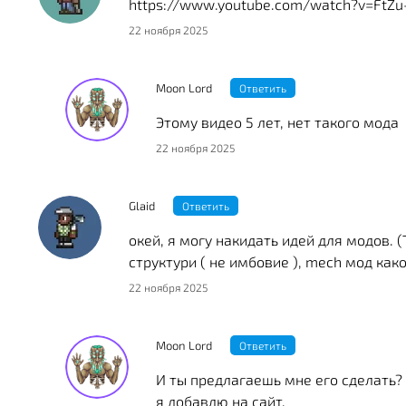
https://www.youtube.com/watch?v=FtZu-
22 ноября 2025
Moon Lord
Ответить
Этому видео 5 лет, нет такого мода
22 ноября 2025
Glaid
Ответить
окей, я могу накидать идей для модов. (T
структури ( не имбовие ), mech мод как
22 ноября 2025
Moon Lord
Ответить
И ты предлагаешь мне его сделать?
я добавлю на сайт.