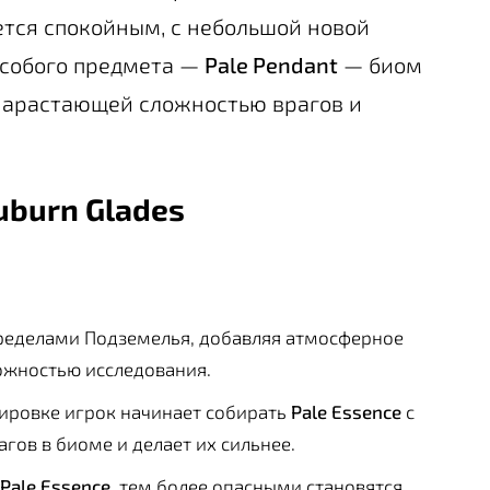
тся спокойным, с небольшой новой
особого предмета —
Pale Pendant
— биом
 нарастающей сложностью врагов и
uburn Glades
 пределами Подземелья, добавляя атмосферное
ожностью исследования.
пировке игрок начинает собирать
Pale Essence
с
гов в биоме и делает их сильнее.
Pale Essence
, тем более опасными становятся