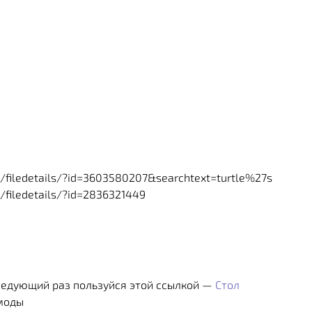
/filedetails/?id=3603580207&searchtext=turtle%27s
/filedetails/?id=2836321449
ледующий раз пользуйся этой ссылкой —
Стол
 моды