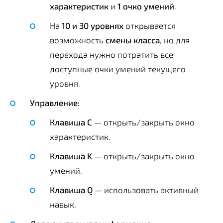
характеристик
и
1 очко умений
.
На
10 и 30 уровнях
открывается
возможность
смены класса
, но для
перехода нужно потратить все
доступные очки умений текущего
уровня.
Управление:
Клавиша C
— открыть/закрыть окно
характеристик.
Клавиша K
— открыть/закрыть окно
умений.
Клавиша Q
— использовать активный
навык.