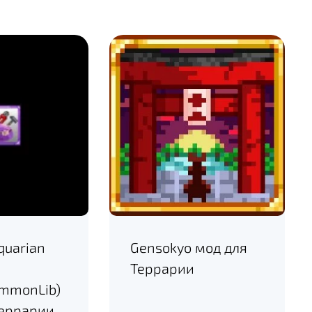
quarian
Gensokyo мод для
Террарии
ommonLib)
Террарии