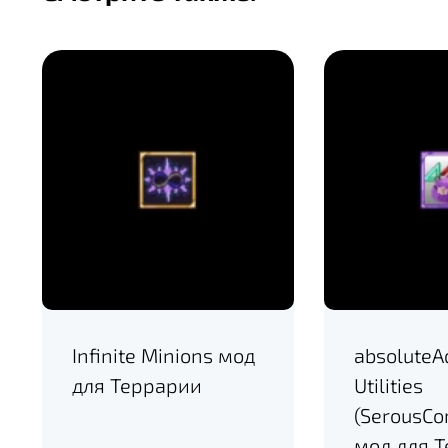
Infinite Minions мод
absoluteA
для Террарии
Utilities
(SerousC
мод для 