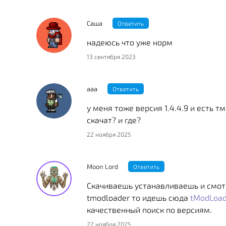
Саша
Ответить
надеюсь что уже норм
13 сентября 2023
ааа
Ответить
у меня тоже версия 1.4.4.9 и есть 
скачат? и где?
22 ноября 2025
Moon Lord
Ответить
Скачиваешь устанавливаешь и смотр
tmodloader то идешь сюда
tModLoade
качественный поиск по версиям.
22 ноября 2025