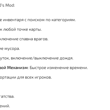
O’s Mod:
е инвентаря с поиском по категориям.
 к любой точке карты.
ключение спавна врагов.
ие мусора.
суток, включение/выключение дождя.
овой Механизм
: Быстрое изменение времени.
портации для всех игроков.
атства.
ений.