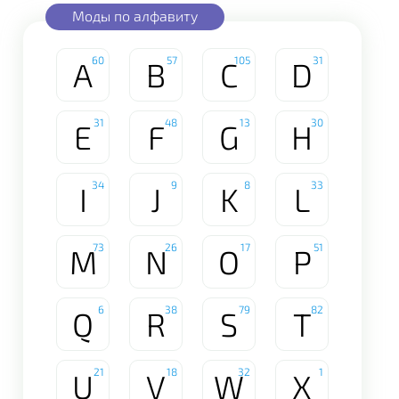
Моды по алфавиту
60
57
105
31
A
B
C
D
31
48
13
30
E
F
G
H
34
9
8
33
I
J
K
L
73
26
17
51
M
N
O
P
6
38
79
82
Q
R
S
T
21
18
32
1
U
V
W
X