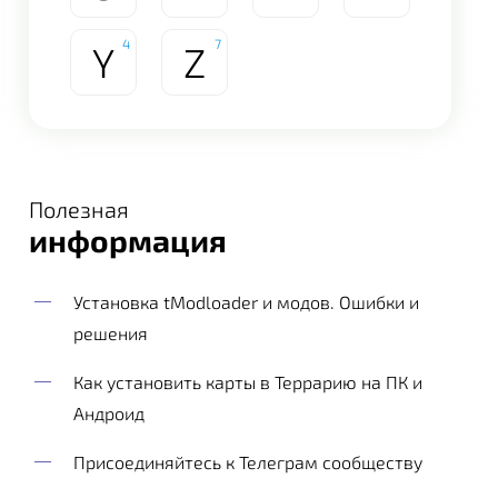
4
7
Y
Z
Полезная
информация
Установка tModloader и модов. Ошибки и
решения
Как установить карты в Террарию на ПК и
Андроид
Присоединяйтесь к Телеграм сообществу