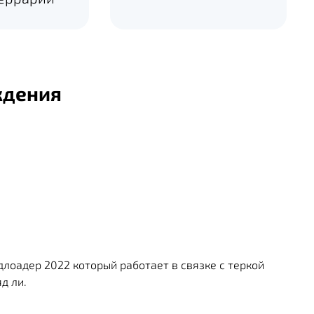
ждения
длоадер 2022 который работает в связке с теркой
д ли.