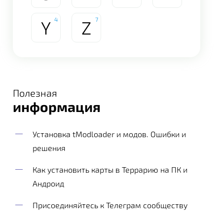
4
7
Y
Z
Полезная
информация
Установка tModloader и модов. Ошибки и
решения
Как установить карты в Террарию на ПК и
Андроид
Присоединяйтесь к Телеграм сообществу