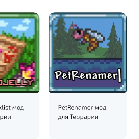
klist мод
PetRenamer мод
арии
для Террарии