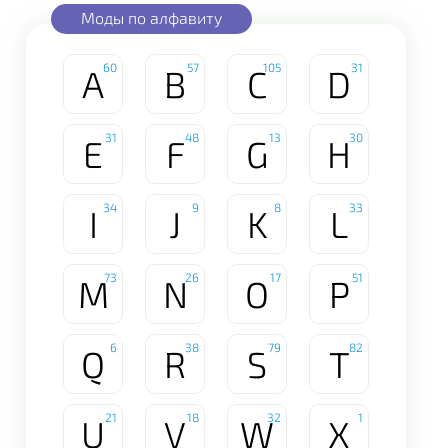
Моды по алфавиту
60
57
105
31
A
B
C
D
31
48
13
30
E
F
G
H
34
9
8
33
I
J
K
L
73
26
17
51
M
N
O
P
6
38
79
82
Q
R
S
T
21
18
32
1
U
V
W
X