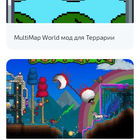
MultiMap World мод для Террарии