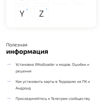
4
7
Y
Z
Полезная
информация
Установка tModloader и модов. Ошибки и
решения
Как установить карты в Террарию на ПК и
Андроид
Присоединяйтесь к Телеграм сообществу