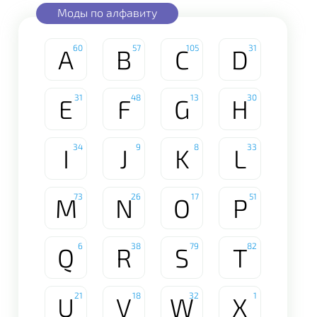
Моды по алфавиту
60
57
105
31
A
B
C
D
31
48
13
30
E
F
G
H
34
9
8
33
I
J
K
L
73
26
17
51
M
N
O
P
6
38
79
82
Q
R
S
T
21
18
32
1
U
V
W
X