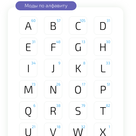
Моды по алфавиту
60
57
105
31
A
B
C
D
31
48
13
30
E
F
G
H
34
9
8
33
I
J
K
L
73
26
17
51
M
N
O
P
6
38
79
82
Q
R
S
T
21
18
32
1
U
V
W
X