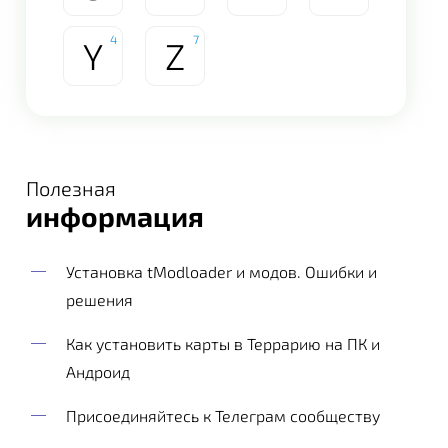
4
7
Y
Z
Полезная
информация
Установка tModloader и модов. Ошибки и
решения
Как установить карты в Террарию на ПК и
Андроид
Присоединяйтесь к Телеграм сообществу