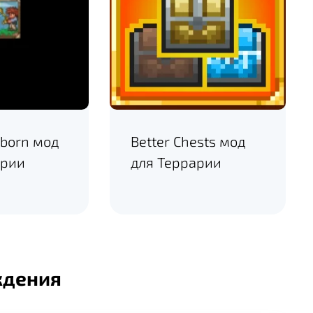
eborn мод
Better Chests мод
арии
для Террарии
ждения