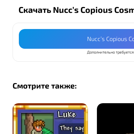
Скачать Nucc’s Copious Cosm
Nucc’s Copious C
Дополнительно требуется
Смотрите также: