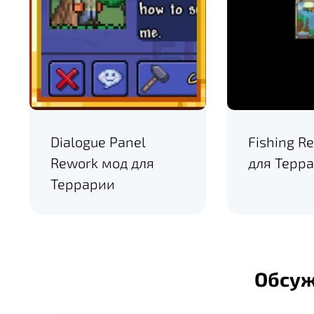
Dialogue Panel
Fishing R
Rework мод для
для Терр
Террарии
Обсу