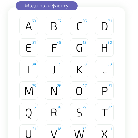
Моды по алфавиту
60
57
105
31
A
B
C
D
31
48
13
30
E
F
G
H
34
9
8
33
I
J
K
L
73
26
17
51
M
N
O
P
6
38
79
82
Q
R
S
T
21
18
32
1
U
V
W
X