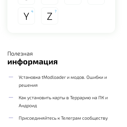
4
7
Y
Z
Полезная
информация
Установка tModloader и модов. Ошибки и
решения
Как установить карты в Террарию на ПК и
Андроид
Присоединяйтесь к Телеграм сообществу