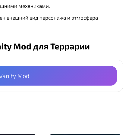
ишними механиками.
жен внешний вид персонажа и атмосфера
nity Mod для Террарии
 Vanity Mod