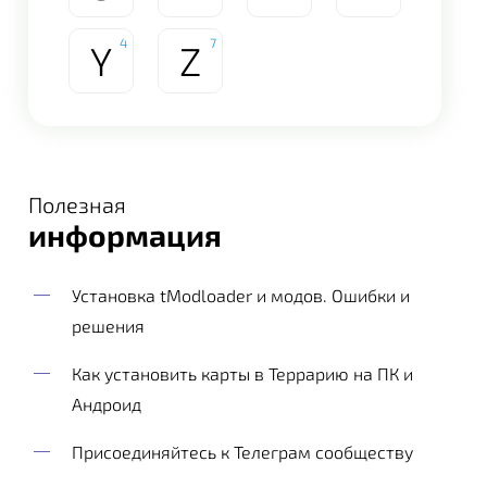
4
7
Y
Z
Полезная
информация
Установка tModloader и модов. Ошибки и
решения
Как установить карты в Террарию на ПК и
Андроид
Присоединяйтесь к Телеграм сообществу