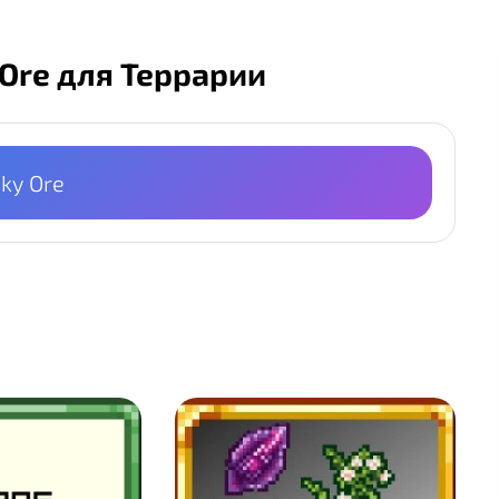
 Ore для Террарии
Sky Ore