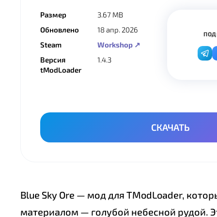
Размер
3.67 MB
Обновлено
18 апр. 2026
ПОД
Steam
Workshop ↗
Версия
1.4.3
tModLoader
СКАЧАТЬ
Blue Sky Ore — мод для TModLoader, кот
материалом — голубой небесной рудой. Э