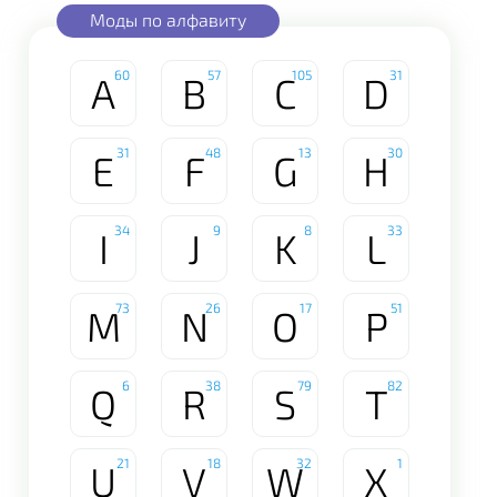
Моды по алфавиту
60
57
105
31
A
B
C
D
31
48
13
30
E
F
G
H
34
9
8
33
I
J
K
L
73
26
17
51
M
N
O
P
6
38
79
82
Q
R
S
T
21
18
32
1
U
V
W
X