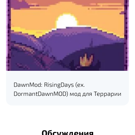
DawnMod: RisingDays (ex.
DormantDawnMOD) мод для Террарии
Обсуждения