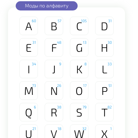
Моды по алфавиту
60
57
105
31
A
B
C
D
31
48
13
30
E
F
G
H
34
9
8
33
I
J
K
L
73
26
17
51
M
N
O
P
6
38
79
82
Q
R
S
T
21
18
32
1
U
V
W
X