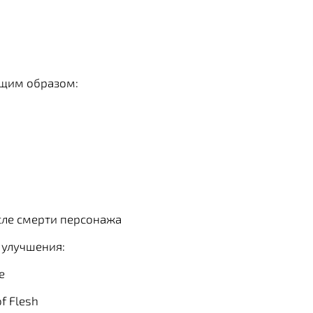
ющим образом:
ле смерти персонажа
 улучшения:
e
f Flesh