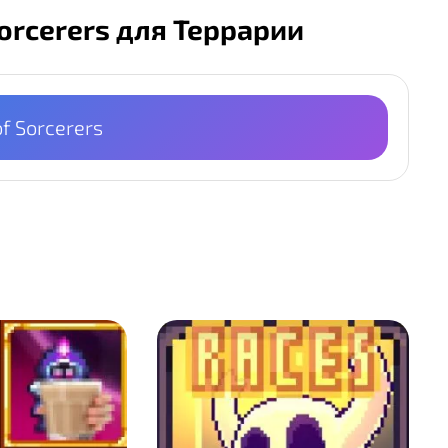
Sorcerers для Террарии
of Sorcerers