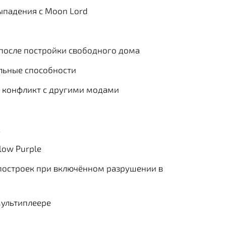
падения с Moon Lord
 после постройки свободного дома
льные способности
н конфликт с другими модами
к
low Purple
построек при включённом разрушении в
мультиплеере