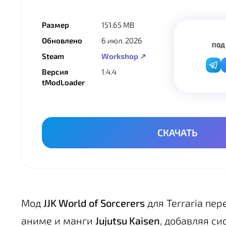
Размер
151.65 MB
Обновлено
6 июл. 2026
ПОД
Steam
Workshop ↗
Версия
1.4.4
tModLoader
СКАЧАТЬ
Мод
JJK World of Sorcerers
для Terraria пе
аниме и манги
Jujutsu Kaisen
, добавляя с