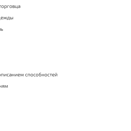
торговца
дежды
ль
описанием способностей
вням