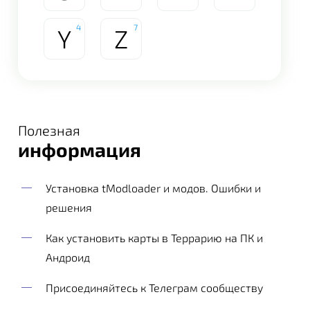
4
7
Y
Z
Полезная
информация
Установка tModloader и модов. Ошибки и
решения
Как установить карты в Террарию на ПК и
Андроид
Присоединяйтесь к Телеграм сообществу