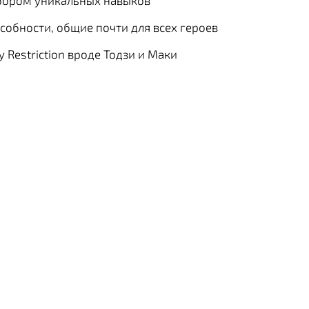
бором уникальных навыков
обности, общие почти для всех героев
 Restriction вроде Тодзи и Маки