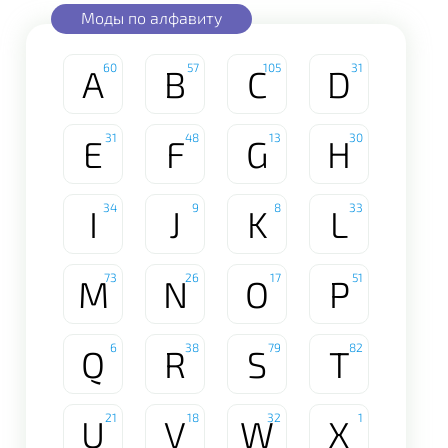
Моды по алфавиту
60
57
105
31
A
B
C
D
31
48
13
30
E
F
G
H
34
9
8
33
I
J
K
L
73
26
17
51
M
N
O
P
6
38
79
82
Q
R
S
T
21
18
32
1
U
V
W
X