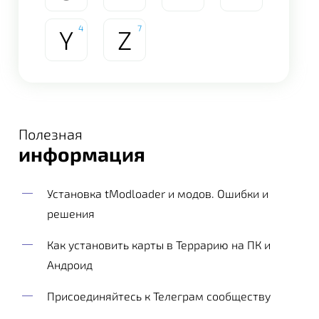
4
7
Y
Z
Полезная
информация
Установка tModloader и модов. Ошибки и
решения
Как установить карты в Террарию на ПК и
Андроид
Присоединяйтесь к Телеграм сообществу