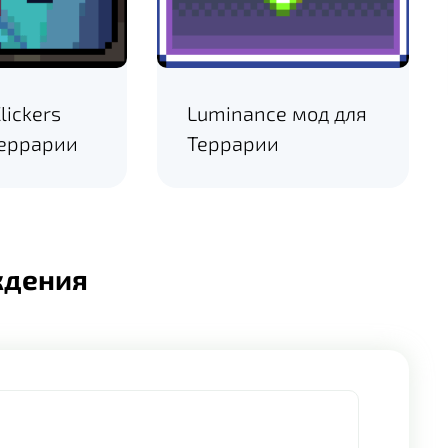
lickers
Luminance мод для
Террарии
Террарии
ждения