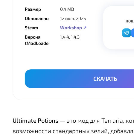
Размер
0.4 MB
Обновлено
12 июн. 2025
ПОД
Steam
Workshop ↗
Версия
1.4.4, 1.4.3
tModLoader
СКАЧАТЬ
Ultimate Potions
— это мод для Terraria, 
возможности стандартных зелий, добавл