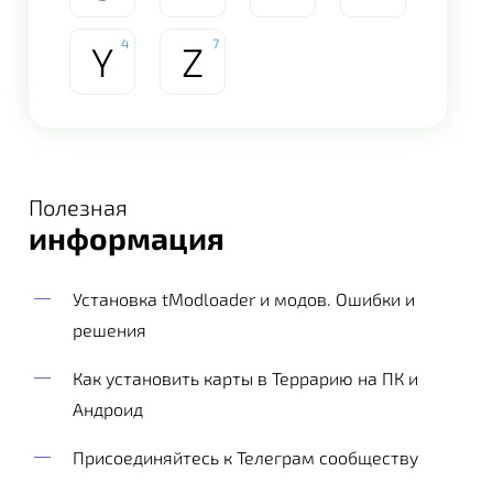
4
7
Y
Z
Полезная
информация
Установка tModloader и модов. Ошибки и
решения
Как установить карты в Террарию на ПК и
Андроид
Присоединяйтесь к Телеграм сообществу