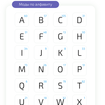
Моды по алфавиту
60
57
105
31
A
B
C
D
31
48
13
30
E
F
G
H
34
9
8
33
I
J
K
L
73
26
17
51
M
N
O
P
6
38
79
82
Q
R
S
T
21
18
32
1
U
V
W
X