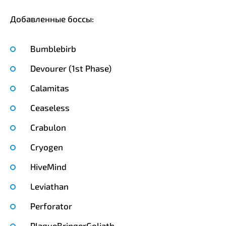
Добавленные боссы:
Bumblebirb
Devourer (1st Phase)
Calamitas
Ceaseless
Crabulon
Cryogen
HiveMind
Leviathan
Perforator
PlagueBringerGoliath