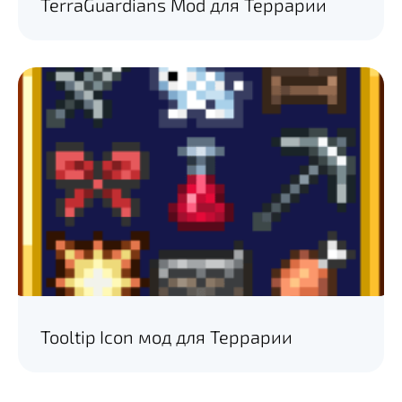
TerraGuardians Mod для Террарии
Tooltip Icon мод для Террарии