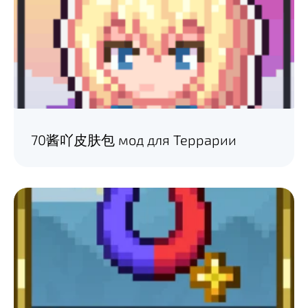
70酱吖皮肤包 мод для Террарии