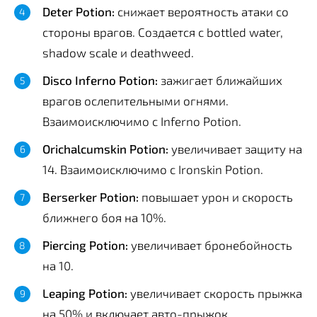
Deter Potion:
снижает вероятность атаки со
стороны врагов. Создается с bottled water,
shadow scale и deathweed.
Disco Inferno Potion:
зажигает ближайших
врагов ослепительными огнями.
Взаимоисключимо с Inferno Potion.
Orichalcumskin Potion:
увеличивает защиту на
14. Взаимоисключимо с Ironskin Potion.
Berserker Potion:
повышает урон и скорость
ближнего боя на 10%.
Piercing Potion:
увеличивает бронебойность
на 10.
Leaping Potion:
увеличивает скорость прыжка
на 50% и включает авто-прыжок.