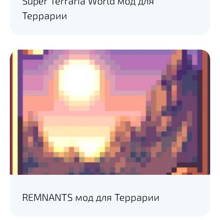
Super Terraria World мод для
Террарии
REMNANTS мод для Террарии