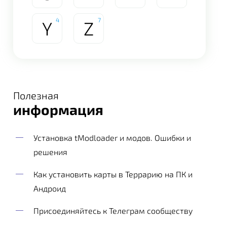
4
7
Y
Z
Полезная
информация
Установка tModloader и модов. Ошибки и
решения
Как установить карты в Террарию на ПК и
Андроид
Присоединяйтесь к Телеграм сообществу