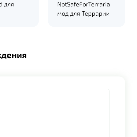
d для
NotSafeForTerraria
мод для Террарии
ждения