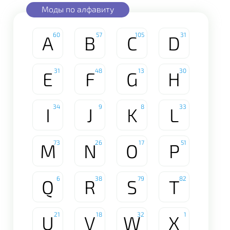
Моды по алфавиту
60
57
105
31
A
B
C
D
31
48
13
30
E
F
G
H
34
9
8
33
I
J
K
L
73
26
17
51
M
N
O
P
6
38
79
82
Q
R
S
T
21
18
32
1
U
V
W
X