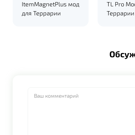
ItemMagnetPlus мод
TL Pro Mo
для Террарии
Террарии
Обсу