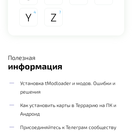
4
7
Y
Z
Полезная
информация
Установка tModloader и модов. Ошибки и
решения
Как установить карты в Террарию на ПК и
Андроид
Присоединяйтесь к Телеграм сообществу