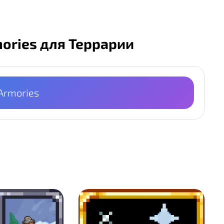
mories для Террарии
 Armories