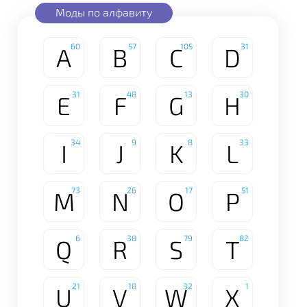
Моды по алфавиту
60
57
105
31
A
B
C
D
31
48
13
30
E
F
G
H
34
9
8
33
I
J
K
L
73
26
17
51
M
N
O
P
6
38
79
82
Q
R
S
T
21
18
32
1
U
V
W
X