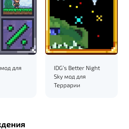
 мод для
IDG’s Better Night
Sky мод для
Террарии
ждения