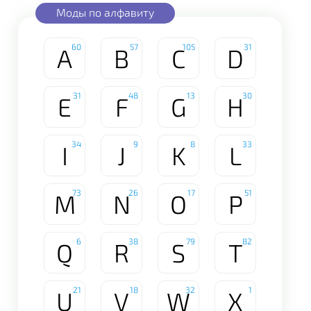
Моды по алфавиту
60
57
105
31
A
B
C
D
31
48
13
30
E
F
G
H
34
9
8
33
I
J
K
L
73
26
17
51
M
N
O
P
6
38
79
82
Q
R
S
T
21
18
32
1
U
V
W
X