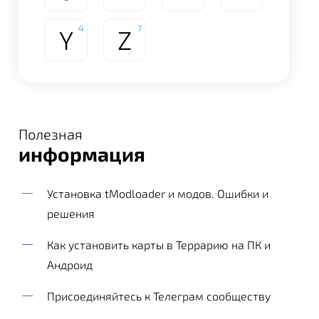
4
7
Y
Z
Полезная
информация
Установка tModloader и модов. Ошибки и
решения
Как установить карты в Террарию на ПК и
Андроид
Присоединяйтесь к Телеграм сообществу