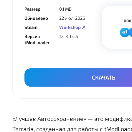
Размер
0.1 MB
Обновлено
22 июл. 2026
ПОД
Steam
Workshop ↗
Версия
1.4.3, 1.4.4
tModLoader
СКАЧАТЬ
«Лучшее Автосохранение» — это модифик
Terraria, созданная для работы с tModLoa