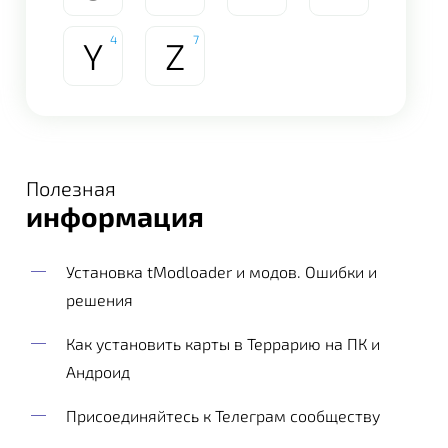
4
7
Y
Z
Полезная
информация
Установка tModloader и модов. Ошибки и
решения
Как установить карты в Террарию на ПК и
Андроид
Присоединяйтесь к Телеграм сообществу