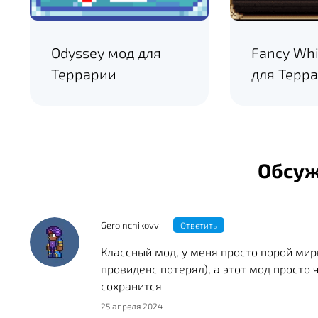
Odyssey мод для
Fancy Wh
Террарии
для Терр
Обсу
Geroinchikovv
Ответить
Классный мод, у меня просто порой миры
провиденс потерял), а этот мод просто ч
сохранится
25 апреля 2024