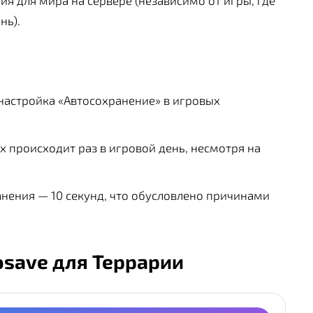
я для мира на сервере (независимо от игры, где
нь).
настройка «Автосохранение» в игровых
 происходит раз в игровой день, несмотря на
ения — 10 секунд, что обусловлено причинами
tosave для Террарии