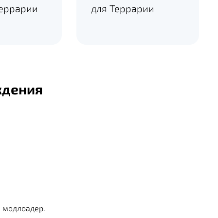
Террарии
для Террарии
ждения
2 модлоадер.