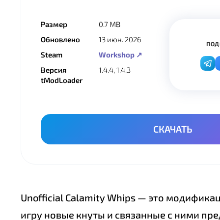
Размер
0.7 MB
Обновлено
13 июн. 2026
ПОД
Steam
Workshop ↗
Версия
1.4.4, 1.4.3
tModLoader
СКАЧАТЬ
Unofficial Calamity Whips — это модифика
игру новые кнуты и связанные с ними пр