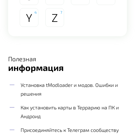
4
7
Y
Z
Полезная
информация
Установка tModloader и модов. Ошибки и
решения
Как установить карты в Террарию на ПК и
Андроид
Присоединяйтесь к Телеграм сообществу