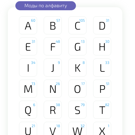
Моды по алфавиту
60
57
105
31
A
B
C
D
31
48
13
30
E
F
G
H
34
9
8
33
I
J
K
L
73
26
17
51
M
N
O
P
6
38
79
82
Q
R
S
T
21
18
32
1
U
V
W
X