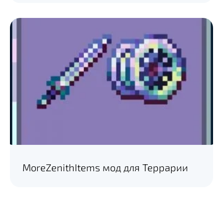
MoreZenithItems мод для Террарии