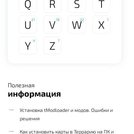
Q
R
S
T
21
18
32
1
U
V
W
X
4
7
Y
Z
Полезная
информация
Установка tModloader и модов. Ошибки и
решения
Как установить карты в Террарию на ПК и