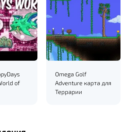
ppyDays
Omega Golf
World of
Adventure карта для
Террарии
ждения