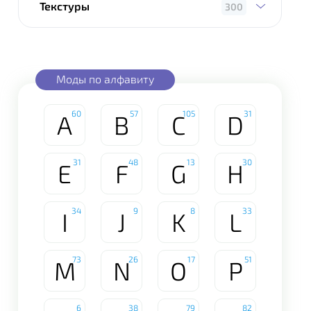
Текстуры
300
Моды по алфавиту
60
57
105
31
A
B
C
D
31
48
13
30
E
F
G
H
34
9
8
33
I
J
K
L
73
26
17
51
M
N
O
P
6
38
79
82