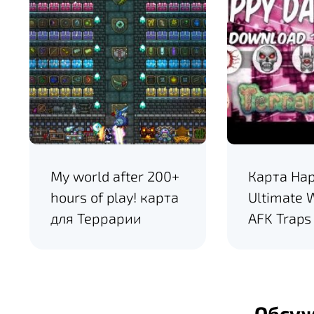
My world after 200+
Карта Ha
hours of play! карта
Ultimate 
для Террарии
AFK Traps
Обсу