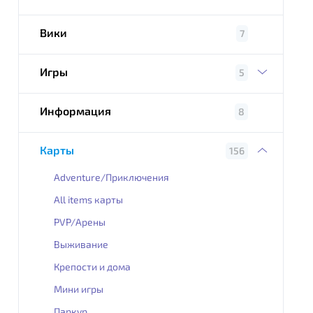
Вики
7
Игры
5
Информация
8
Карты
156
Adventure/Приключения
All items карты
PVP/Арены
Выживание
Крепости и дома
Мини игры
Паркур