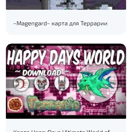
~Magengard~ карта для Террарии