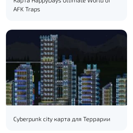
Карта HappyDays Ultimate World of
AFK Traps
Cyberpunk city карта для Террарии