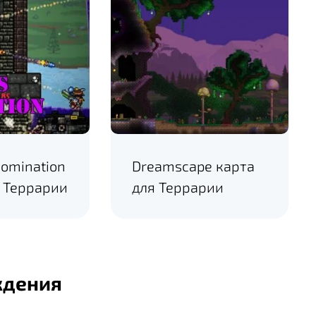
omination
Dreamscape карта
я Террарии
для Террарии
ждения