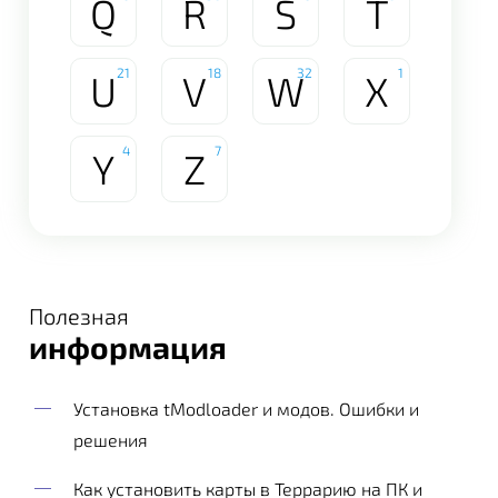
Q
R
S
T
21
18
32
1
U
V
W
X
4
7
Y
Z
Полезная
информация
Установка tModloader и модов. Ошибки и
решения
Как установить карты в Террарию на ПК и