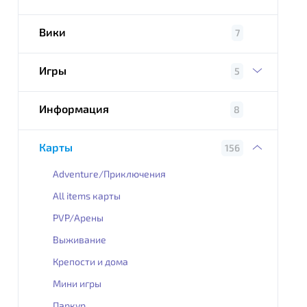
Вики
7
Игры
5
Информация
8
Карты
156
Adventure/Приключения
All items карты
PVP/Арены
Выживание
Крепости и дома
Мини игры
Паркур