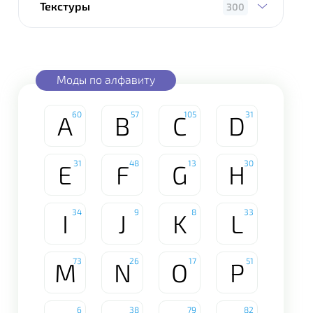
Текстуры
300
Моды по алфавиту
60
57
105
31
A
B
C
D
31
48
13
30
E
F
G
H
34
9
8
33
I
J
K
L
73
26
17
51
M
N
O
P
6
38
79
82