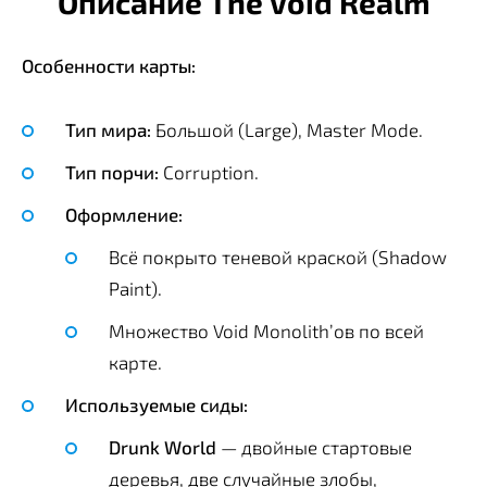
Описание The Void Realm
Особенности карты:
Тип мира:
Большой (Large), Master Mode.
Тип порчи:
Corruption.
Оформление:
Всё покрыто теневой краской (Shadow
Paint).
Множество Void Monolith’ов по всей
карте.
Используемые сиды:
Drunk World
— двойные стартовые
деревья, две случайные злобы,