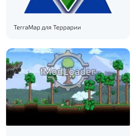
TerraMap для Террарии