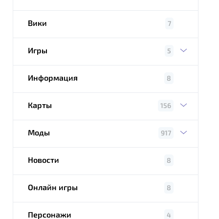
Вики
7
Игры
5
Информация
8
Карты
156
Моды
917
Новости
8
Онлайн игры
8
Персонажи
4