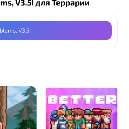
ms, V3.5! для Террарии
blems, V3.5!