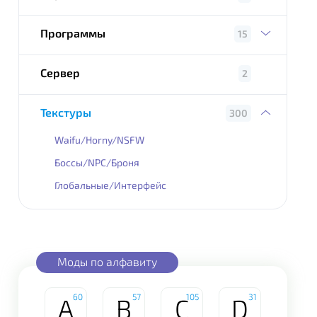
Программы
15
Сервер
2
Текстуры
300
Waifu/Horny/NSFW
Боссы/NPC/Броня
Глобальные/Интерфейс
Моды по алфавиту
60
57
105
31
A
B
C
D