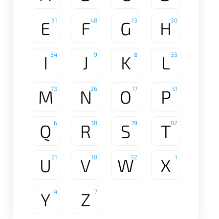
31
48
13
30
E
F
G
H
34
9
8
33
I
J
K
L
73
26
17
51
M
N
O
P
6
38
79
82
Q
R
S
T
21
18
32
1
U
V
W
X
4
7
Y
Z