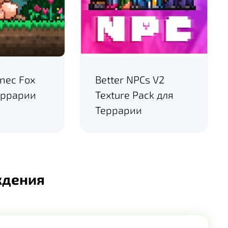
nec Fox
Better NPCs V2
еррарии
Texture Pack для
Террарии
ждения