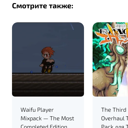
Смотрите также:
Waifu Player
The Third
Mixpack — The Most
Overhaul 
Completed Edition
Pack для 