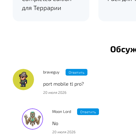
для Террарии
Обсу
braveguy
Ответить
port mobile tl pro?
20 июля 2026
Moon Lord
Ответить
No
20 июля 2026