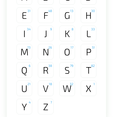
31
48
13
30
E
F
G
H
34
9
8
33
I
J
K
L
73
26
17
51
M
N
O
P
6
38
79
82
Q
R
S
T
21
18
32
1
U
V
W
X
4
7
Y
Z