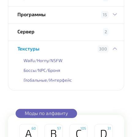
Программы
15
Сервер
2
Текстуры
300
Waifu/Horny/NSFW
Боссы/NPC/Броня
Глобальные/Интерфейс
Моды по алфавиту
60
57
105
31
A
B
C
D