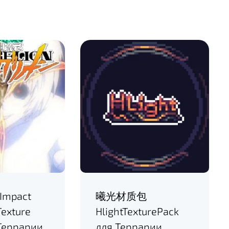
 Impact
曦光材质包
Texture
HlightTexturePack
Террарии
для Террарии