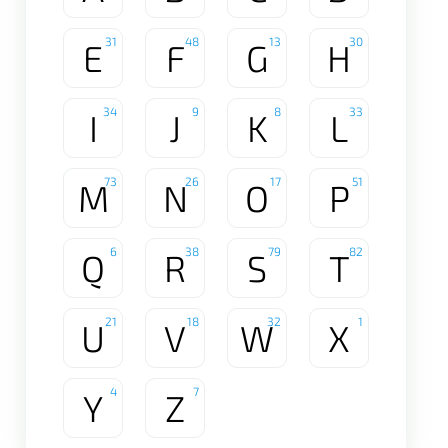
31
48
13
30
E
F
G
H
34
9
8
33
I
J
K
L
73
26
17
51
M
N
O
P
6
38
79
82
Q
R
S
T
21
18
32
1
U
V
W
X
4
7
Y
Z