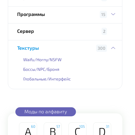
Программы
15
Сервер
2
Текстуры
300
Waifu/Horny/NSFW
Боссы/NPC/Броня
Глобальные/Интерфейс
Моды по алфавиту
60
57
105
31
A
B
C
D