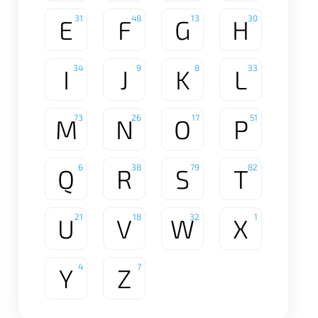
31
48
13
30
E
F
G
H
34
9
8
33
I
J
K
L
73
26
17
51
M
N
O
P
6
38
79
82
Q
R
S
T
21
18
32
1
U
V
W
X
4
7
Y
Z