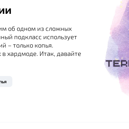
ии
им об одном из сложных
нный подкласс использует
й – только копья.
х в хардмоде. Итак, давайте
пья