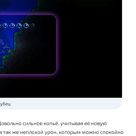
зубец
 Довольно сильное копьё, учитывая её новую
, а так же неплохой урон, которым можно спокойно