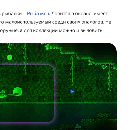
з рыбалки –
Рыба меч
. Ловится в океане, имеет
то малоиспользуемый среди своих аналогов. Не
 оружие, а для коллекции можно и выловить.