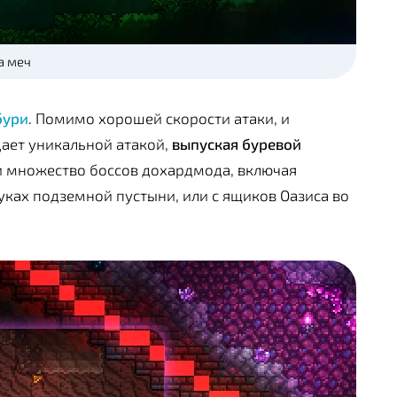
а меч
бури
. Помимо хорошей скорости атаки, и
дает уникальной атакой,
выпуская буревой
 множество боссов дохардмода, включая
уках подземной пустыни, или с ящиков Оазиса во