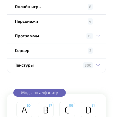
Онлайн игры
8
Персонажи
4
Программы
15
Сервер
2
Текстуры
300
Моды по алфавиту
60
57
105
31
A
B
C
D