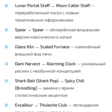
Lunar Portal Staff → Moon Caller Staff
—
переработанный посох с новым
тематическим оформлением
Spear → Spear
— обновлённая визуальная
версия классического копья
Glass Kiln → Scaled Furnace
— изменённый
внешний вид печи
Dark Harvest → Alarming Clock
— уникальный
рескин с необычной концепцией
Shark Bait (Shark Pop) → Spicy Chili
(Broodling)
— замена с ярким
стилистическим акцентом
Excalibur → Thulecite Club
— легендарное
оружие в новом исполнении