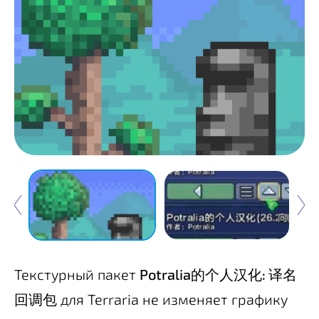
Текстурный пакет
Potralia的个人汉化: 译名
回调包
для Terraria не изменяет графику