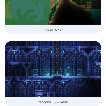
Жезл искр
Морозящий жезл