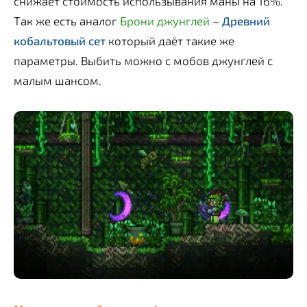
снижает стоимость использывания маны на 16%.
Так же есть аналог
Брони джунглей
–
Древний
кобальтовый сет
который даёт такие же
параметры. Выбить можно с мобов джунглей с
малым шансом.