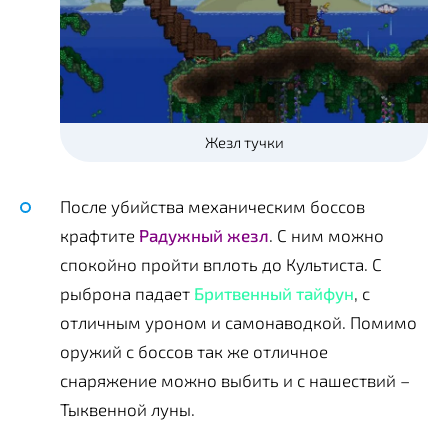
Жезл тучки
После убийства механическим боссов
крафтите
Радужный жезл
. С ним можно
спокойно пройти вплоть до Культиста. С
рыброна падает
Бритвенный тайфун
, с
отличным уроном и самонаводкой. Помимо
оружий с боссов так же отличное
снаряжение можно выбить и с нашествий –
Тыквенной луны.